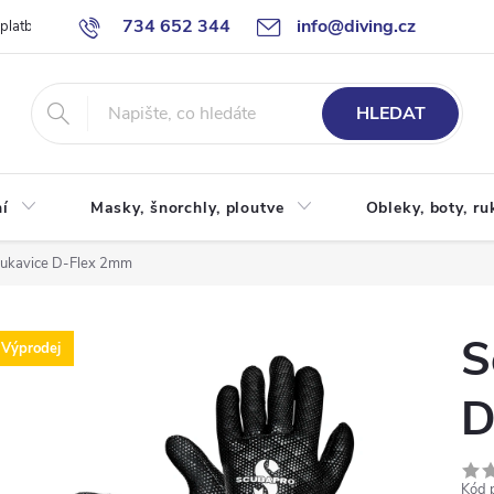
734 652 344
info@diving.cz
 platby
Jak nakupovat
Obchodní podmínky
Reklamace
P
HLEDAT
í
Masky, šnorchly, ploutve
Obleky, boty, ru
ukavice D-Flex 2mm
S
Výprodej
D
Kód 