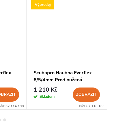
Výprodej
Výprodej
rflex
Scubapro Haubna Everflex
Dětská 
6/5/4mm Prodloužená
5mm Sc
1 210 Kč
726 K
OBRAZIT
ZOBRAZIT
Skladem
Sklad
Kód:
67.114.100
Kód:
67.116.100