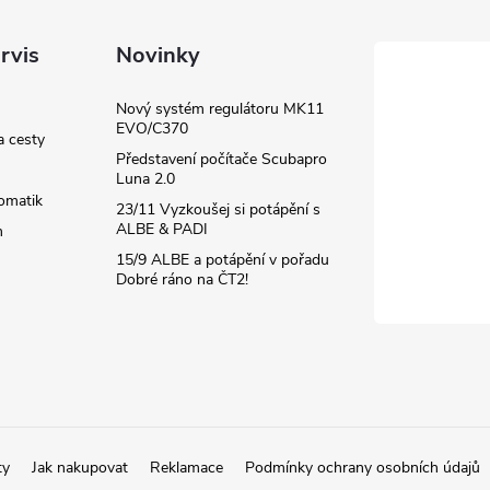
rvis
Novinky
Nový systém regulátoru MK11
EVO/C370
a cesty
Představení počítače Scubapro
Luna 2.0
omatik
23/11 Vyzkoušej si potápění s
ALBE & PADI
m
15/9 ALBE a potápění v pořadu
Dobré ráno na ČT2!
ty
Jak nakupovat
Reklamace
Podmínky ochrany osobních údajů