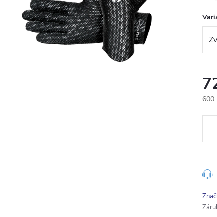
Vari
7
600 
Měr
cena
Znač
Záru