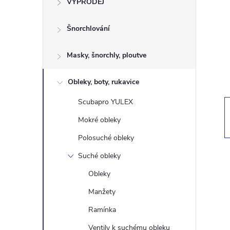
VÝPRODEJ
t
Šnorchlování
r
a
Masky, šnorchly, ploutve
n
Obleky, boty, rukavice
Scubapro YULEX
n
Mokré obleky
í
Polosuché obleky
Suché obleky
p
Obleky
a
Manžety
n
Ramínka
Ventily k suchému obleku