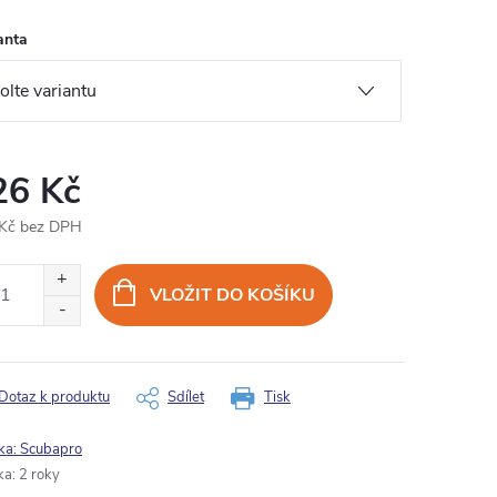
anta
26 Kč
Kč bez DPH
ná
:
VLOŽIT DO KOŠÍKU
Dotaz k produktu
Sdílet
Tisk
ka:
Scubapro
ka
:
2 roky