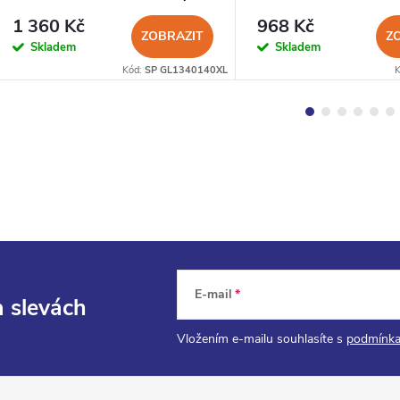
SEAMS 3mm
1 360 Kč
968 Kč
ZOBRAZIT
Z
Skladem
Skladem
Kód:
SP GL1340140XL
E-mail
a slevách
Vložením e-mailu souhlasíte s
podmínka