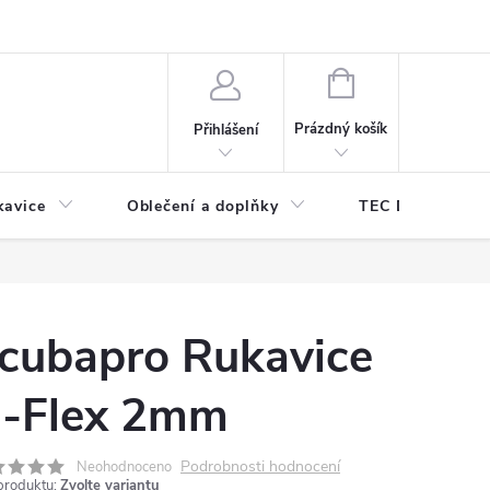
odmínky ochrany osobních údajů
Odstoupení od kupní smlouvy
NÁKUPNÍ
KOŠÍK
Prázdný košík
Přihlášení
kavice
Oblečení a doplňky
TEC DIVE
cubapro Rukavice
-Flex 2mm
Podrobnosti hodnocení
Neohodnoceno
produktu:
Zvolte variantu