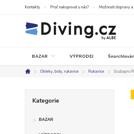
Přejít
Kontakty
Proč nakupovat u nás?
Možnosti dopravy a
na
obsah
BAZAR
VÝPRODEJ
Šnorchlován
Obleky, boty, rukavice
Rukavice
Scubapro R
Domů
P
Přeskočit
Kategorie
kategorie
o
BAZAR
s