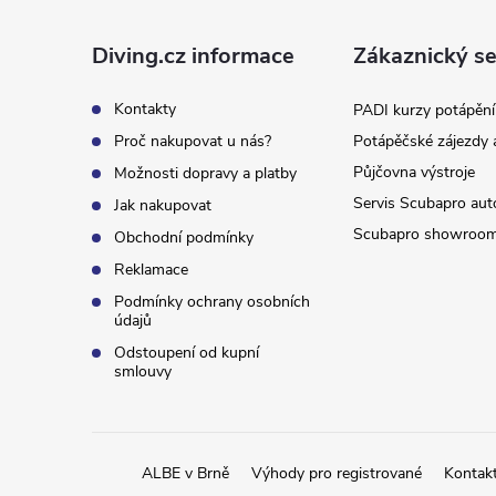
p
a
Diving.cz informace
Zákaznický se
t
Kontakty
PADI kurzy potápění
Proč nakupovat u nás?
Potápěčské zájezdy 
í
Půjčovna výstroje
Možnosti dopravy a platby
Servis Scubapro aut
Jak nakupovat
Scubapro showroo
Obchodní podmínky
Reklamace
Podmínky ochrany osobních
údajů
Odstoupení od kupní
smlouvy
ALBE v Brně
Výhody pro registrované
Kontak