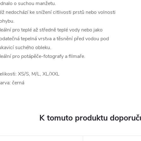
ednalo o suchou manžetu.
éž nedochází ke snížení citlivosti prstů nebo volnosti
ohybu.
deální pro teplé až středně teplé vody nebo jako
odatečná tepelná vrstva a těsnění před vodou pod
ukavicí suchého obleku.
deální pro potápěče-fotografy a filmaře.
elikosti: XS/S, M/L, XL/XXL
arva: černá
K tomuto produktu doporuču