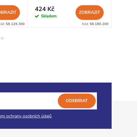
424 Kč
1 271
OBRAZIT
ZOBRAZIT
Skladem
Sklad
Kód:
58.129.300
Kód:
58.180.200
ODEBÍRAT
mi ochrany osobních údajů