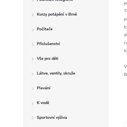
j
T
Kurzy potápění v Brně
p
I
Počítače
d
r
Příslušenství
I
Vše pro děti
V
Láhve, ventily, skruže
B
Plavání
K vodě
Sportovní výživa