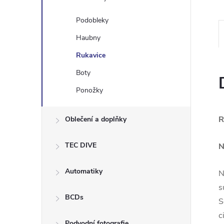
e
Podobleky
l
Haubny
Rukavice
Boty
Ponožky
R
Oblečení a doplňky
TEC DIVE
N
Automatiky
N
s
BCDs
S
c
Podvodní fotografie