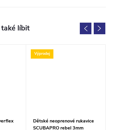
Výprodej
Výprodej
erflex
Dětské neoprenové rukavice
Scubapr
SCUBAPRO rebel 3mm
5mm