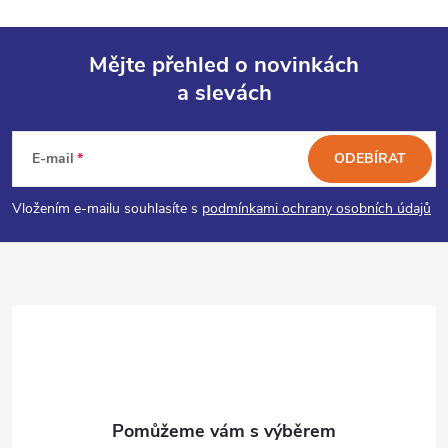
Mějte přehled o novinkách
a slevách
Z
á
E-mail
ODEBÍRAT
p
Vložením e-mailu souhlasíte s
podmínkami ochrany osobních údajů
a
t
í