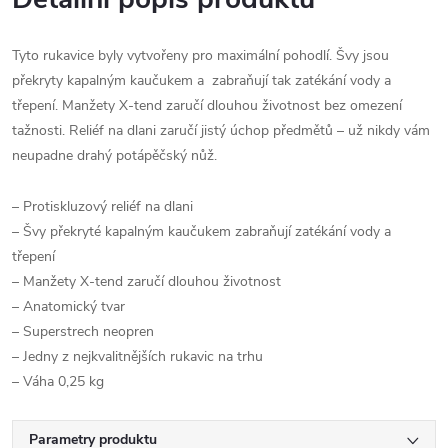
Tyto rukavice byly vytvořeny pro maximální pohodlí. Švy jsou
překryty kapalným kaučukem a zabraňují tak zatékání vody a
třepení. Manžety X-tend zaručí dlouhou životnost bez omezení
tažnosti. Reliéf na dlani zaručí jistý úchop předmětů – už nikdy vám
neupadne drahý potápěčský nůž.
– Protiskluzový reliéf na dlani
– Švy překryté kapalným kaučukem zabraňují zatékání vody a
třepení
– Manžety X-tend zaručí dlouhou životnost
– Anatomický tvar
– Superstrech neopren
– Jedny z nejkvalitnějších rukavic na trhu
– Váha 0,25 kg
Parametry produktu