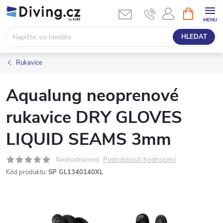
Přejít
NÁKUPNÍ
KOŠÍK
na
obsah
HLEDAT
Rukavice
Aqualung neoprenové
rukavice DRY GLOVES
LIQUID SEAMS 3mm
Podrobnosti hodnocení
Neohodnoceno
Kód produktu:
SP GL1340140XL