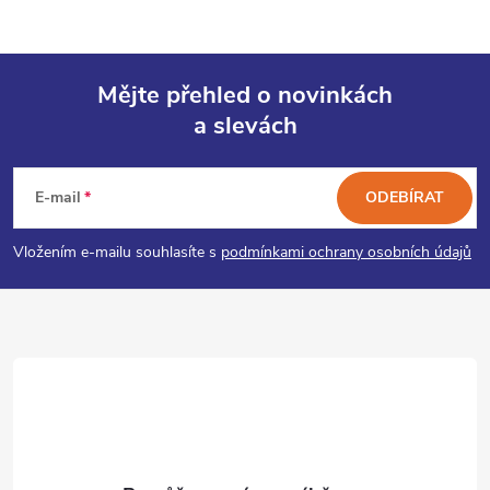
Mějte přehled o novinkách
a slevách
Z
á
E-mail
ODEBÍRAT
p
Vložením e-mailu souhlasíte s
podmínkami ochrany osobních údajů
a
t
í