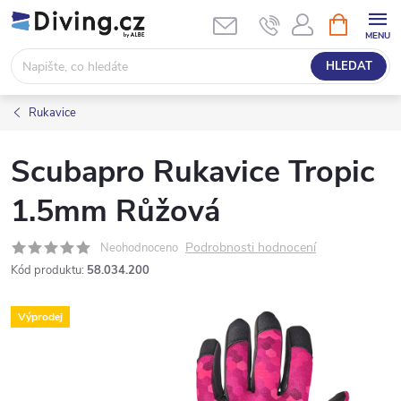
Přejít
NÁKUPNÍ
KOŠÍK
na
obsah
HLEDAT
Rukavice
Scubapro Rukavice Tropic
1.5mm Růžová
Podrobnosti hodnocení
Neohodnoceno
Kód produktu:
58.034.200
Výprodej