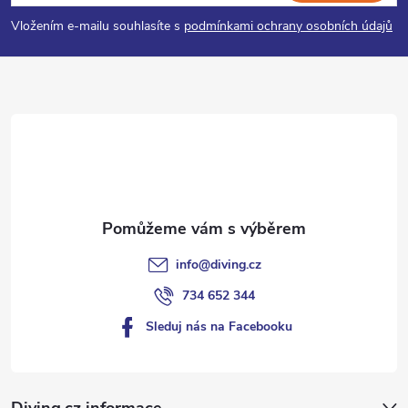
p
Vložením e-mailu souhlasíte s
podmínkami ochrany osobních údajů
a
t
í
info
@
diving.cz
734 652 344
Sleduj nás na Facebooku