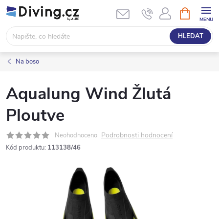
Přejít
NÁKUPNÍ
KOŠÍK
na
obsah
HLEDAT
Na boso
Aqualung Wind Žlutá
Ploutve
Podrobnosti hodnocení
Neohodnoceno
Kód produktu:
113138/46