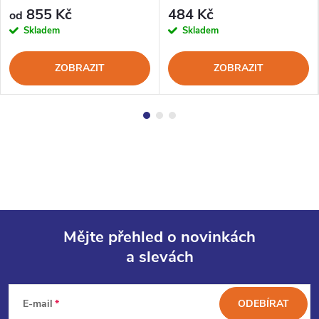
855 Kč
484 Kč
od
Skladem
Skladem
ZOBRAZIT
ZOBRAZIT
Mějte přehled o novinkách
a slevách
Z
á
E-mail
ODEBÍRAT