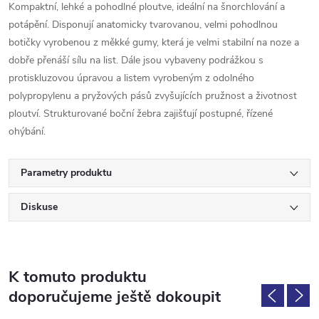
Kompaktní, lehké a pohodlné ploutve, ideální na šnorchlování a
potápění. Disponují anatomicky tvarovanou, velmi pohodlnou
botičky vyrobenou z měkké gumy, která je velmi stabilní na noze a
dobře přenáší sílu na list. Dále jsou vybaveny podrážkou s
protiskluzovou úpravou a listem vyrobeným z odolného
polypropylenu a pryžových pásů zvyšujících pružnost a životnost
ploutví. Strukturované boční žebra zajišťují postupné, řízené
ohýbání.
Parametry produktu
Diskuse
K tomuto produktu
doporučujeme ještě dokoupit