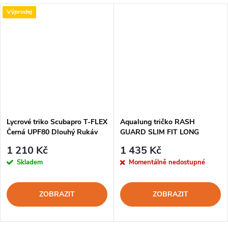
Výprodej
Lycrové triko Scubapro T-FLEX
Aqualung tričko RASH
Černá UPF80 Dlouhý Rukáv
GUARD SLIM FIT LONG
Pánské
SLEEVE MEN BLACK pánské
1 210 Kč
1 435 Kč
Skladem
Momentálně nedostupné
ZOBRAZIT
ZOBRAZIT