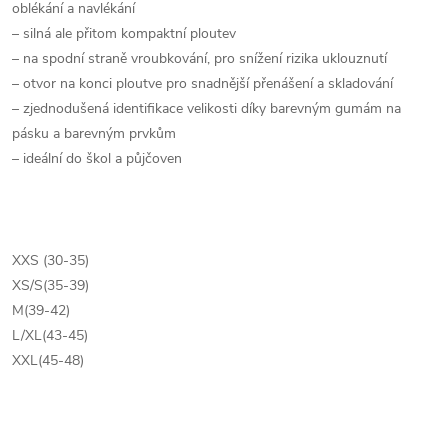
oblékání a navlékání
– silná ale přitom kompaktní ploutev
– na spodní straně vroubkování, pro snížení rizika uklouznutí
– otvor na konci ploutve pro snadnější přenášení a skladování
– zjednodušená identifikace velikosti díky barevným gumám na
pásku a barevným prvkům
– ideální do škol a půjčoven
XXS (30-35)
XS/S(35-39)
M(39-42)
L/XL(43-45)
XXL(45-48)