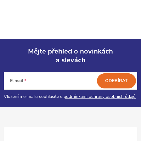
Mějte přehled o novinkách
a slevách
Z
á
E-mail
ODEBÍRAT
p
Vložením e-mailu souhlasíte s
podmínkami ochrany osobních údajů
a
t