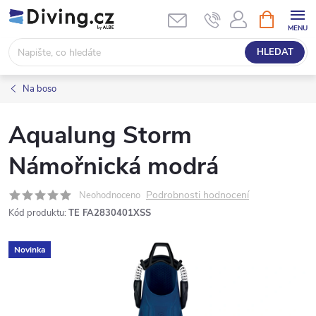
Přejít
NÁKUPNÍ
KOŠÍK
na
obsah
HLEDAT
Na boso
Aqualung Storm
Námořnická modrá
Podrobnosti hodnocení
Neohodnoceno
Kód produktu:
TE FA2830401XSS
Novinka