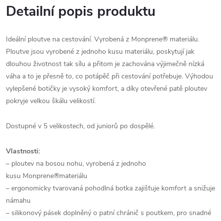
Detailní popis produktu
Ideální ploutve na cestování. Vyrobená z Monprene® materiálu.
Ploutve jsou vyrobené z jednoho kusu materiálu, poskytují jak
dlouhou životnost tak sílu a přitom je zachována výjimečně nízká
váha a to je přesně to, co potápěč při cestování potřebuje. Výhodou
vylepšené botičky je vysoký komfort, a díky otevřené patě ploutev
pokryje velkou škálu velikostí.
Dostupné v 5 velikostech, od juniorů po dospělé.
Vlastnosti:
– ploutev na bosou nohu, vyrobená z jednoho
kusu
Monprene®materiálu
– ergonomicky tvarovaná pohodlná botka zajišťuje komfort a snižuje
námahu
– silikonový pásek doplněný o patní chránič s poutkem, pro snadné