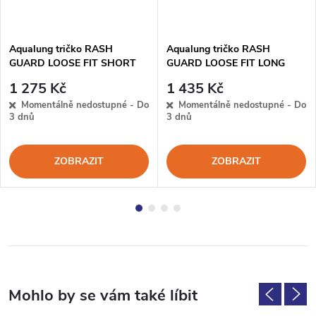
Aqualung tričko RASH
Aqualung tričko RASH
GUARD LOOSE FIT SHORT
GUARD LOOSE FIT LONG
SLEEVE MEN NAVY/WHITE
SLEEVE WOMEN
1 275 Kč
1 435 Kč
pánské
BLACK/GREY dámské
Momentálně nedostupné - Do
Momentálně nedostupné - Do
3 dnů
3 dnů
ZOBRAZIT
ZOBRAZIT