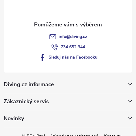
í
info
@
diving.cz
734 652 344
Sleduj nás na Facebooku
Diving.cz informace
Zákaznický servis
Novinky