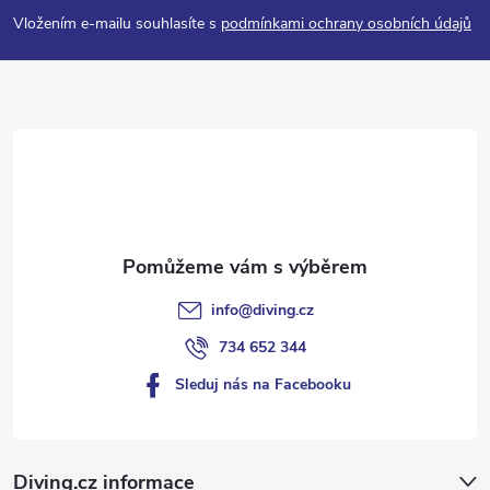
p
Vložením e-mailu souhlasíte s
podmínkami ochrany osobních údajů
a
t
í
info
@
diving.cz
734 652 344
Sleduj nás na Facebooku
Diving.cz informace