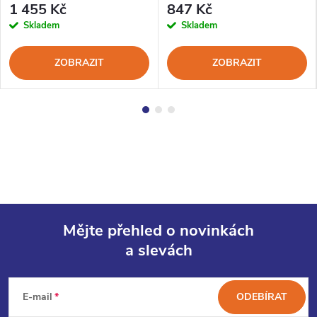
1 455 Kč
847 Kč
Skladem
Skladem
ZOBRAZIT
ZOBRAZIT
Mějte přehled o novinkách
a slevách
Z
á
E-mail
ODEBÍRAT