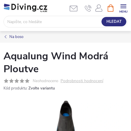
Přejít
NÁKUPNÍ
KOŠÍK
na
obsah
HLEDAT
Na boso
Aqualung Wind Modrá
Ploutve
Podrobnosti hodnocení
Neohodnoceno
Kód produktu:
Zvolte variantu