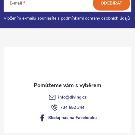
á
E-mail
ODEBÍRAT
p
Vložením e-mailu souhlasíte s
podmínkami ochrany osobních údajů
a
t
í
info
@
diving.cz
734 652 344
Sleduj nás na Facebooku