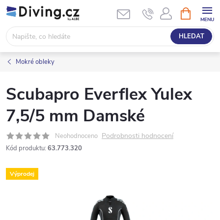
Přejít
NÁKUPNÍ
KOŠÍK
na
obsah
HLEDAT
Mokré obleky
Scubapro Everflex Yulex
7,5/5 mm Damské
Podrobnosti hodnocení
Neohodnoceno
Kód produktu:
63.773.320
Výprodej