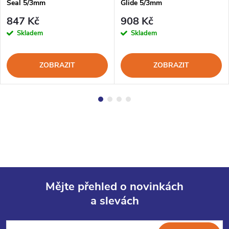
Seal 5/3mm
Glide 5/3mm
847 Kč
908 Kč
Skladem
Skladem
ZOBRAZIT
ZOBRAZIT
Mějte přehled o novinkách
a slevách
Z