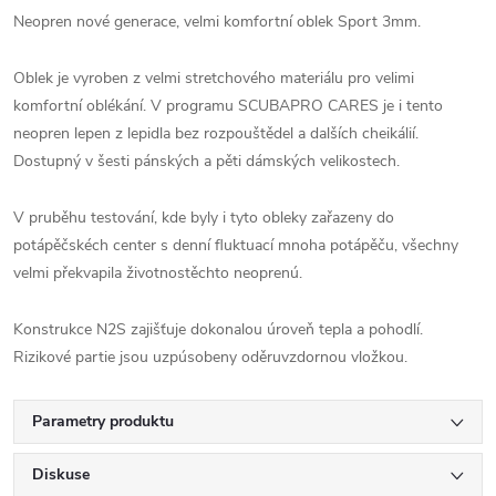
Neopren nové generace, velmi komfortní oblek Sport 3mm.
Oblek je vyroben z velmi stretchového materiálu pro velimi
komfortní oblékání. V programu SCUBAPRO CARES je i tento
neopren lepen z lepidla bez rozpouštědel a dalších cheikálií.
Dostupný v šesti pánských a pěti dámských velikostech.
V pruběhu testování, kde byly i tyto obleky zařazeny do
potápěčskéch center s denní fluktuací mnoha potápěču, všechny
velmi překvapila životnostěchto neoprenú.
Konstrukce N2S zajišťuje dokonalou úroveň tepla a pohodlí.
Rizikové partie jsou uzpúsobeny oděruvzdornou vložkou.
Parametry produktu
Diskuse