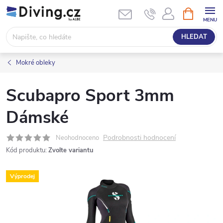
Přejít
NÁKUPNÍ
KOŠÍK
na
obsah
HLEDAT
Mokré obleky
Scubapro Sport 3mm
Dámské
Podrobnosti hodnocení
Neohodnoceno
Kód produktu:
Zvolte variantu
Výprodej